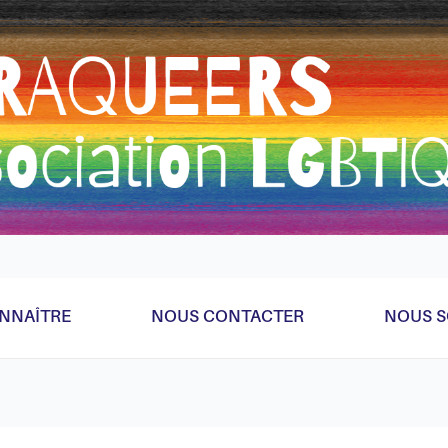
eader parce qu'on a la flemme de faire ça bien donc bricolag
NNAÎTRE
NOUS CONTACTER
NOUS S