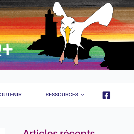
e et ça va marcher quand même hein même récursif
OUTENIR
RESSOURCES