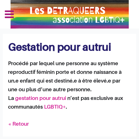
Aller
Navigation
Main
au
des
Les Détraqueers
Menu
contenu
articles
Gestation pour autrui
Procédé par lequel une personne au système
reproductif féminin porte et donne naissance à
un.e enfant qui est destiné.e à être élevé.e par
une ou plus d’une autre personne.
La
gestation pour autrui
n’est pas exclusive aux
communautés
LGBTIQ+
.
« Retour