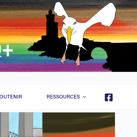
e et ça va marcher quand même hein même récursif
OUTENIR
RESSOURCES