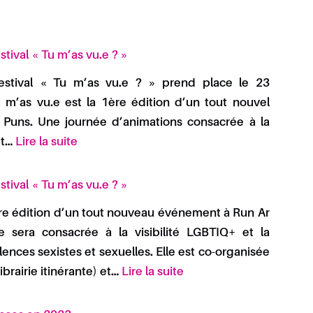
a
s
2
s
v
v
u
tival « Tu m’as vu.e ? »
u
.
 festival « Tu m’as vu.e ? » prend place le 23
.
e
m’as vu.e est la 1ère édition d’un tout nouvel
e
?
Puns. Une journée d’animations consacrée à la
?
»
et…
Lire la suite
»
tival « Tu m’as vu.e ? »
ère édition d’un tout nouveau événement à Run Ar
e sera consacrée à la visibilité LGBTIQ+ et la
olences sexistes et sexuelles. Elle est co-organisée
ibrairie itinérante) et…
Lire la suite