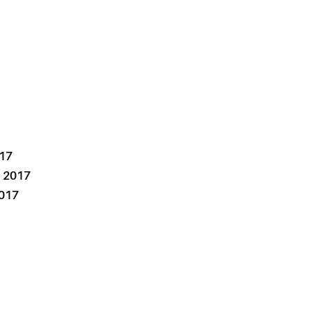
017
I 2017
017