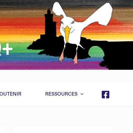
e et ça va marcher quand même hein même récursif
OUTENIR
RESSOURCES