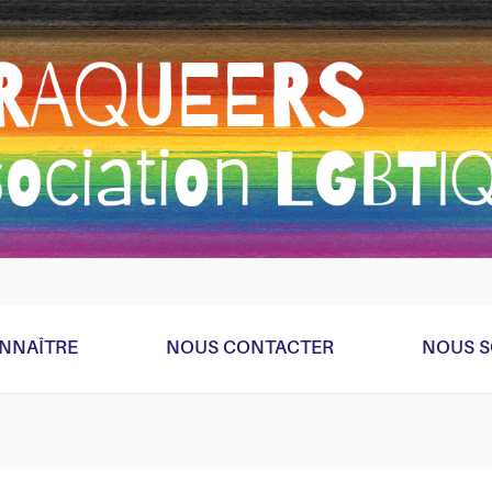
eader parce qu'on a la flemme de faire ça bien donc bricolag
NNAÎTRE
NOUS CONTACTER
NOUS S