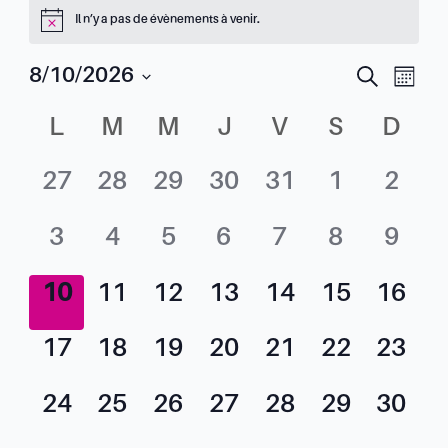
Il n’y a pas de évènements à venir.
Nav
8/10/2026
Reche
Recherche
Mois
Sélectionnez
de
et
Calendrier
L
M
M
J
V
S
D
une
vue
date.
navig
de
Évè
0
0
0
0
0
0
0
27
28
29
30
31
1
2
de
Évènements
évènement,
évènement,
évènement,
évènement,
évènement,
évènemen
évèn
0
0
0
0
0
0
0
3
4
5
6
7
8
9
vues
évènement,
évènement,
évènement,
évènement,
évènement,
évènemen
évèn
0
0
0
0
0
0
0
10
11
12
13
14
15
16
Évèn
évènement,
évènement,
évènement,
évènement,
évènement,
évènement
évène
0
0
0
0
0
0
0
17
18
19
20
21
22
23
évènement,
évènement,
évènement,
évènement,
évènement,
évènement
évène
0
0
0
0
0
0
0
24
25
26
27
28
29
30
évènement,
évènement,
évènement,
évènement,
évènement,
évènement
évène