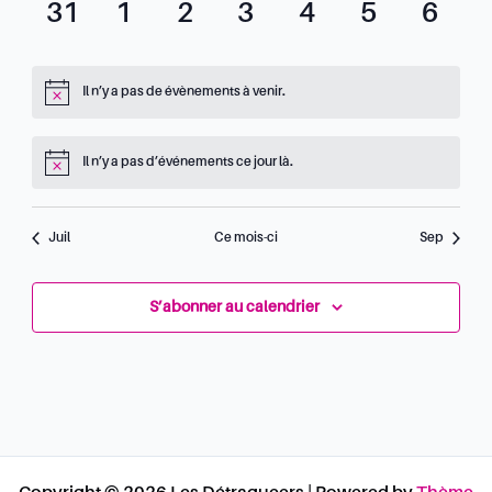
0
0
0
0
0
0
0
31
1
2
3
4
5
6
évènement,
évènement,
évènement,
évènement,
évènement,
évènemen
évèn
Il n’y a pas de évènements à venir.
Il n’y a pas d’événements ce jour là.
Juil
Ce mois-ci
Sep
S’abonner au calendrier