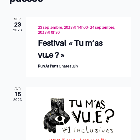
de
vues
SEP
23
23 septembre, 2023 @ 14h00
-
24 septembre,
2023
Évèn
2023 @ 0h30
Festival « Tu m’as
vu.e ? »
Run Ar Puns
Châteaulin
AVR
15
2023