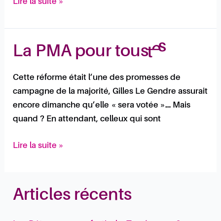
Lire la suite »
La
La PMA pour tous·tes
PMA
pour
Cette réforme était l’une des promesses de
tous·tes
campagne de la majorité, Gilles Le Gendre assurait
encore dimanche qu’elle « sera votée »… Mais
quand ? En attendant, celleux qui sont
Lire la suite »
Articles récents