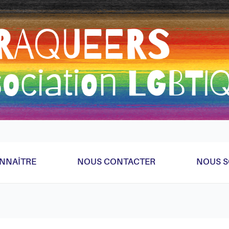
eader parce qu'on a la flemme de faire ça bien donc bricolag
NNAÎTRE
NOUS CONTACTER
NOUS S