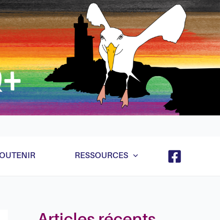
e et ça va marcher quand même hein même récursif
OUTENIR
RESSOURCES