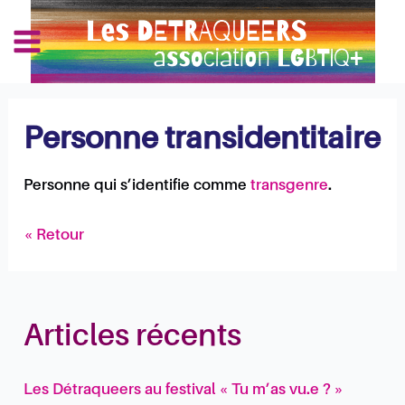
Aller
Navigation
Main
au
des
Les Détraqueers
Menu
contenu
articles
Personne transidentitaire
Personne qui s’identifie comme
transgenre
.
« Retour
Articles récents
Les Détraqueers au festival « Tu m’as vu.e ? »