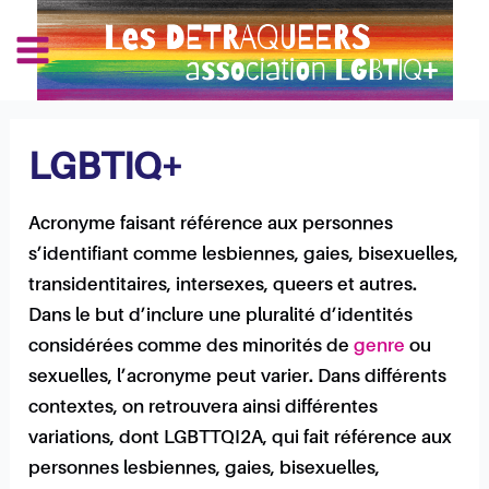
Aller
Navigation
Main
au
des
Les Détraqueers
Menu
contenu
articles
LGBTIQ+
Acronyme faisant référence aux personnes
s’identifiant comme lesbiennes, gaies, bisexuelles,
transidentitaires, intersexes, queers et autres.
Dans le but d’inclure une pluralité d’identités
considérées comme des minorités de
genre
ou
sexuelles, l’acronyme peut varier. Dans différents
contextes, on retrouvera ainsi différentes
variations, dont LGBTTQI2A, qui fait référence aux
personnes lesbiennes, gaies, bisexuelles,