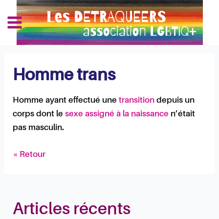
Aller
Navigation
Main
au
des
Les Détraqueers
Menu
contenu
articles
Homme trans
Homme ayant effectué une
transition
depuis un
corps dont le
sexe assigné à la naissance
n’était
pas masculin.
« Retour
Articles récents