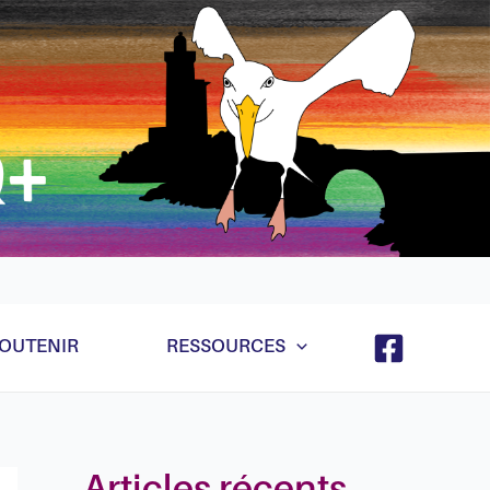
e et ça va marcher quand même hein même récursif
OUTENIR
RESSOURCES