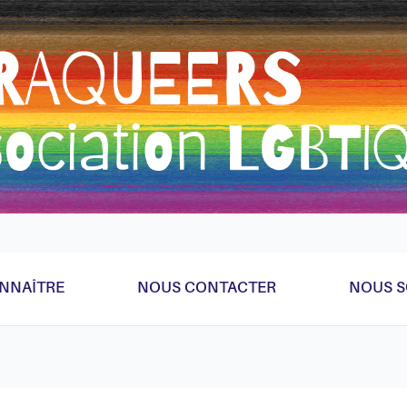
eader parce qu'on a la flemme de faire ça bien donc bricolag
NNAÎTRE
NOUS CONTACTER
NOUS S