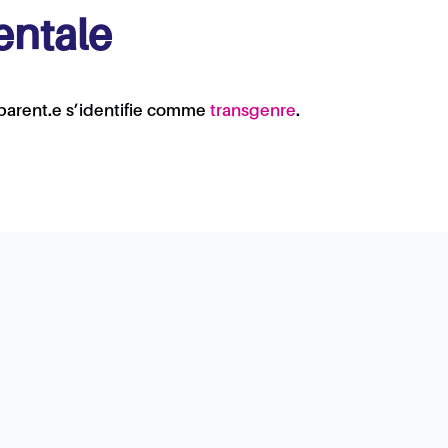
entale
 parent.e s’identifie comme
transgenre
.