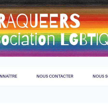
eader parce qu'on a la flemme de faire ça bien donc bricolag
NNAÎTRE
NOUS CONTACTER
NOUS S