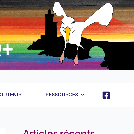
e et ça va marcher quand même hein même récursif
OUTENIR
RESSOURCES